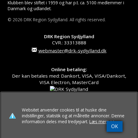
Klubben blev stiftet i 1959 og har p.t. ca. 5100 medlemmer i
Danmark og udlandet.
© 2026 DRK Region Sydjylland. All rights reserved.
DRK Region Sydjylland
CVR.: 33313888
webmaster@drk-sydjylland.dk
Online betaling:
Der kan betales med: Dankort, VISA, VISA/Dankort,
VISA Electron, MasterCard
Websitet anvender cookies til at huske dine
indstillinger, statistik og at målrette annoncer. Denne
information deles med tredjepart.
Læs mere >>
OK