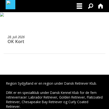
BLIV MEDLEM AF DRK
MINE TILMELDINGER
28. juli 2026
OK Kort
FACEBOOK
FOR INSTRUKTØRER
Region Sydjylland er en region under Dansk Retriever Klub.
DRK er en specialklub under Dansk Kennel Klub for de fem
retrieverracer: Labrador Retriever, Golden Retriever, Flatcoated
Retriever, Chesapeake Bay Retriever og Curly Coated
Retriever.