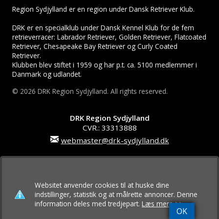
Region Sydjylland er en region under Dansk Retriever Klub.
DRK er en specialklub under Dansk Kennel Klub for de fem
retrieverracer: Labrador Retriever, Golden Retriever, Flatcoated
Retriever, Chesapeake Bay Retriever og Curly Coated
Retriever.
Klubben blev stiftet i 1959 og har p.t. ca. 5100 medlemmer i
Danmark og udlandet.
© 2026 DRK Region Sydjylland. All rights reserved.
DRK Region Sydjylland
CVR.: 33313888
webmaster@drk-sydjylland.dk
Online betaling:
Der kan betales med: Dankort, VISA, VISA/Dankort,
Websitet anvender cookies til at huske dine
VISA Electron, MasterCard
indstillinger, statistik og at målrette annoncer. Denne
information deles med tredjepart.
Læs mere >>
OK