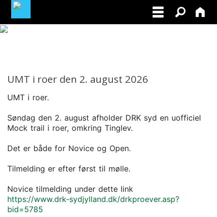
BLIV MEDLEM AF DRK
MINE TILMELDINGER
UMT i roer den 2. august 2026
FACEBOOK
UMT i roer.
FOR INSTRUKTØRER
Søndag den 2. august afholder DRK syd en uofficiel
Mock trail i roer, omkring Tinglev.
Det er både for Novice og Open.
Tilmelding er efter først til mølle.
Novice tilmelding under dette link
https://www.drk-sydjylland.dk/drkproever.asp?
bid=5785