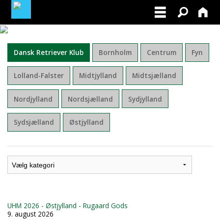
BLIV MEDLEM AF DRK
Dansk Retriever Klub
Bornholm
Centrum
Fyn
MINE TILMELDINGER
Lolland-Falster
Midtjylland
Midtsjælland
FACEBOOK
Nordjylland
Nordsjælland
Sydjylland
FOR INSTRUKTØRER
Sydsjælland
Østjylland
UHM 2026 - Østjylland - Rugaard Gods
9. august 2026