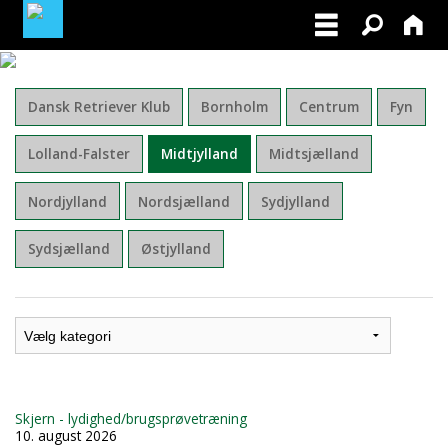
BLIV MEDLEM AF DRK
Dansk Retriever Klub
Bornholm
Centrum
Fyn
MINE TILMELDINGER
Lolland-Falster
Midtjylland
Midtsjælland
FACEBOOK
Nordjylland
Nordsjælland
Sydjylland
FOR INSTRUKTØRER
Sydsjælland
Østjylland
Skjern - lydighed/brugsprøvetræning
10. august 2026