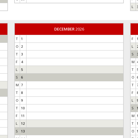
L
DECEMBER
2026
T
1
F
O
2
L
T
3
S
F
4
M
L
5
T
S
6
O
M
7
T
T
8
F
O
9
L
T
10
S
F
11
M
L
12
T
S
13
O