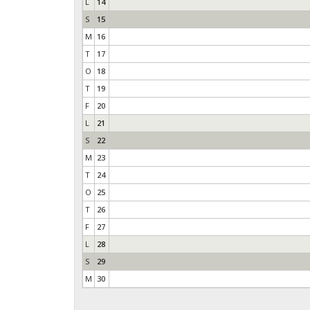
L
14
S
15
M
16
T
17
O
18
T
19
F
20
L
21
S
22
M
23
T
24
O
25
T
26
F
27
L
28
S
29
M
30