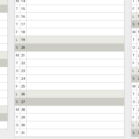
M
14
T
T
15
F
O
16
L
T
17
S
F
18
M
L
19
T
S
20
O
M
21
T
T
22
F
O
23
L
T
24
S
F
25
M
L
26
T
S
27
O
M
28
T
T
29
F
O
30
L
T
31
S