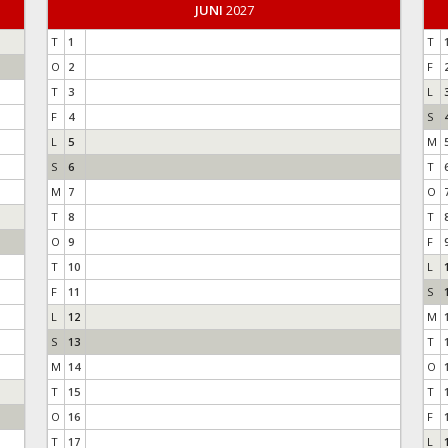
JUNI
2027
T
1
T
O
2
F
T
3
L
F
4
S
L
5
M
S
6
T
M
7
O
T
8
T
O
9
F
T
10
L
F
11
S
L
12
M
S
13
T
M
14
O
T
15
T
O
16
F
T
17
L