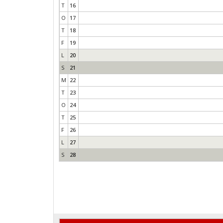
T
16
O
17
T
18
F
19
L
20
S
21
M
22
T
23
O
24
T
25
F
26
L
27
S
28