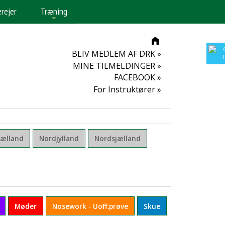
erejer
Træning
+
BLIV MEDLEM AF DRK »
MINE TILMELDINGER »
FACEBOOK »
For Instruktører »
jælland
Nordjylland
Nordsjælland
Møder
Nosework - Uoff.prøve
Skue