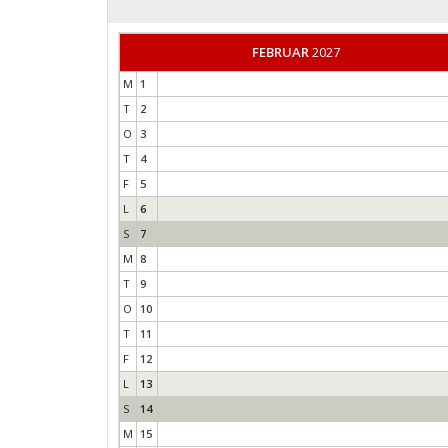
FEBRUAR
2027
M
1
T
2
O
3
T
4
F
5
L
6
S
7
M
8
T
9
O
10
T
11
F
12
L
13
S
14
M
15