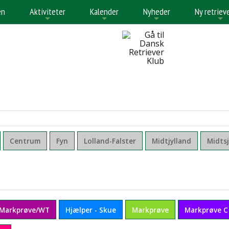
en
Aktiviteter
Kalender
Nyheder
Ny retriev
+
+
+
+
Centrum
Fyn
Lolland-Falster
Midtjylland
Midts
 Markprøve/WT
Hjælper - Skue
Markprøve
Markprøve C