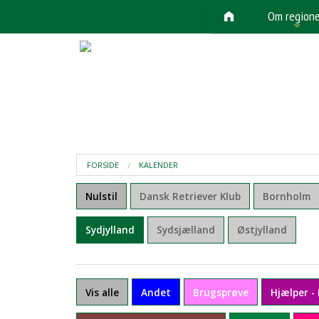
Om region
+
FORSIDE
KALENDER
Nulstil
Dansk Retriever Klub
Bornholm
Sydjylland
Sydsjælland
Østjylland
Vis alle
Andet
Brugsprøve
Hjælper -