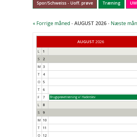
Spor/Schweiss - Uoff. prøve
Træning
UW
« Forrige måned
-
AUGUST 2026
-
Næste mån
AUGUST
2026
L
1
S
2
M
3
T
4
O
5
T
6
F
7
Brugsprøvetræning v/ Haderslev
L
8
S
9
M
10
T
11
O
12