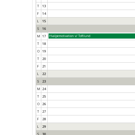
T
13
F
14
L
15
S
16
M
17
Hvalpemotivation v/ Toftlund
T
18
O
19
T
20
F
21
L
22
S
23
M
24
T
25
O
26
T
27
F
28
L
29
S
30