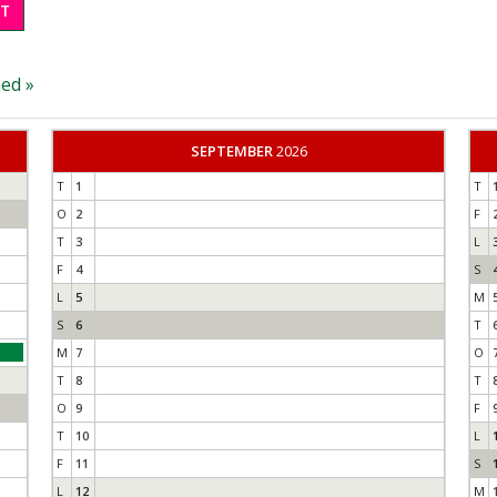
T
ed »
SEPTEMBER
2026
T
1
T
O
2
F
T
3
L
F
4
S
L
5
M
S
6
T
M
7
O
T
8
T
O
9
F
T
10
L
F
11
S
L
12
M