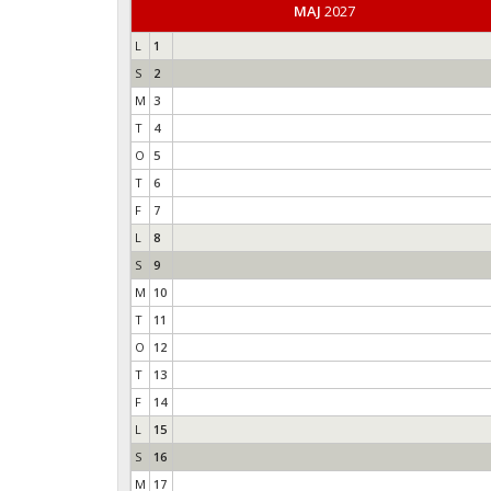
MAJ
2027
L
1
S
2
M
3
T
4
O
5
T
6
F
7
L
8
S
9
M
10
T
11
O
12
T
13
F
14
L
15
S
16
M
17