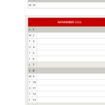
M
31
NOVEMBER
2026
S
1
M
2
T
3
O
4
T
5
F
6
L
7
S
8
M
9
T
10
O
11
T
12
F
13