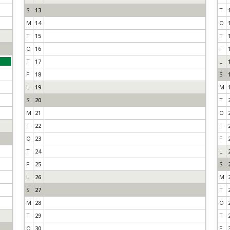
S
13
T
M
14
O
T
15
T
O
16
F
T
17
L
F
18
S
L
19
M
S
20
T
M
21
O
T
22
T
O
23
F
T
24
L
F
25
S
L
26
M
S
27
T
M
28
O
T
29
T
O
30
F