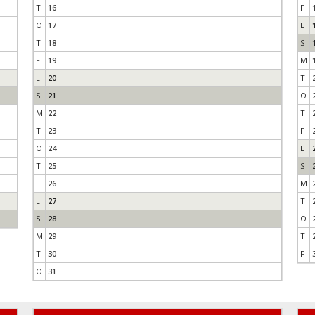
T
16
F
O
17
L
T
18
S
F
19
M
L
20
T
S
21
O
M
22
T
T
23
F
O
24
L
T
25
S
F
26
M
L
27
T
S
28
O
M
29
T
T
30
F
O
31