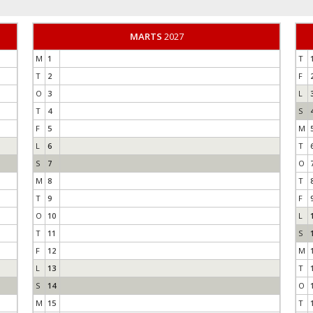
MARTS
2027
M
1
T
T
2
F
O
3
L
T
4
S
F
5
M
L
6
T
S
7
O
M
8
T
T
9
F
O
10
L
T
11
S
F
12
M
L
13
T
S
14
O
M
15
T