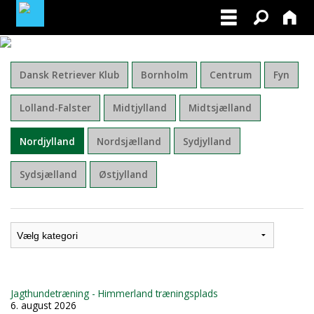
BLIV MEDLEM AF DRK
Dansk Retriever Klub
Bornholm
Centrum
Fyn
MINE TILMELDINGER
Lolland-Falster
Midtjylland
Midtsjælland
FACEBOOK
Nordjylland
Nordsjælland
Sydjylland
FOR INSTRUKTØRER
Sydsjælland
Østjylland
Jagthundetræning - Himmerland træningsplads
6. august 2026